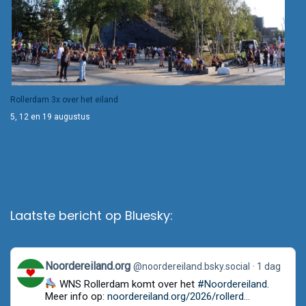
Rollerdam 3x over het eiland
5, 12 en 19 augustus
Laatste bericht op Bluesky:
View
Noordereiland.org
@noordereiland.bsky.social
1 dag
post
WNS Rollerdam komt over het
#Noordereiland
.
by
Noordereiland.org
Meer info op:
noordereiland.org/2026/rollerd...
on