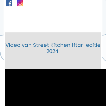
_
Video van Street Kitchen Iftar-editie
2024:
_