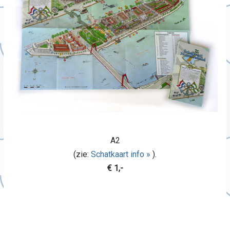
A2
(zie:
Schatkaart info »
).
€ 1,-