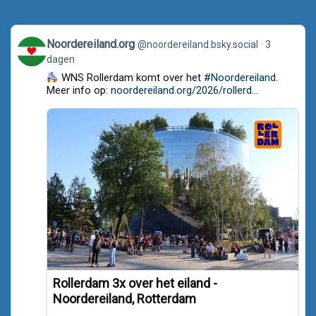
View
Noordereiland.org
@noordereiland.bsky.social
3
post
dagen
by
Noordereiland.org
WNS Rollerdam komt over het
#Noordereiland
.
on
Meer info op:
noordereiland.org/2026/rollerd...
Bluesky
Rollerdam 3x over het eiland -
Noordereiland, Rotterdam