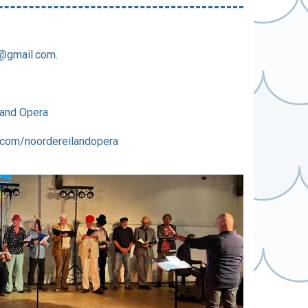
6@gmail.com
.
land Opera
.com/noordereilandopera