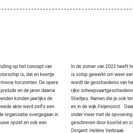
lling op het concept van
In de zomer van 2022 heeft he
torschip is, dat en keertje
is volop gewerkt om weer een 
 mooie horizonten. De opera
wordt de geschiedenis van he
 prelude en de jaren daarna
rijke scheepvaartgeschiedeni
enden konden jaarlijks de
Stieltjes. Namen die je ook t
 tweede akte werd zelfs een
en in de wijk Feijenoord. Daar
de organisatie overgegaan in
onder meer met de opvoering v
ieuwe opzet en ook een
geschreven door koorlid en vo
Dirigent: Helène Verbraak.