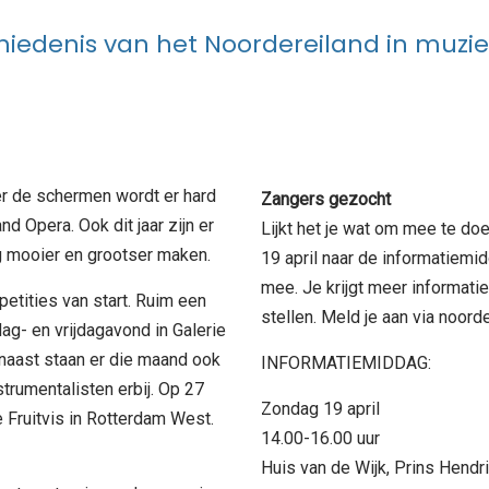
iedenis van het Noordereiland in muzi
er de schermen wordt er hard
Zangers gezocht
d Opera. Ook dit jaar zijn er
Lijkt het je wat om mee te d
 mooier en grootser maken.
19 april naar de informatiemid
mee. Je krijgt meer informatie
etities van start. Ruim een
stellen. Meld je aan via noo
g- en vrijdagavond in Galerie
naast staan er die maand ook
INFORMATIEMIDDAG:
trumentalisten erbij. Op 27
Zondag 19 april
 Fruitvis in Rotterdam West.
14.00-16.00 uur
Huis van de Wijk, Prins Hendr