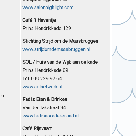
www.salonhighlight.com
Café ’t Haventje
Prins Hendrikkade 129
Stichting Strijd om de Maasbruggen
www.strijdomdemaasbruggen.nl
SOL / Huis van de Wijk aan de kade
Prins Hendrikkade 89
Tel. 010 229 97 64
www.solnetwerk.nl
0a
Fadi’s Eten & Drinken
Van der Takstraat 94
www.fadisnoordereiland.nl
Café Rijnvaart