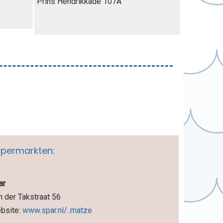
Prins Hendrikkade 107A
permarkten:
ar
n der Takstraat 56
bsite:
www.spar.nl/..matze