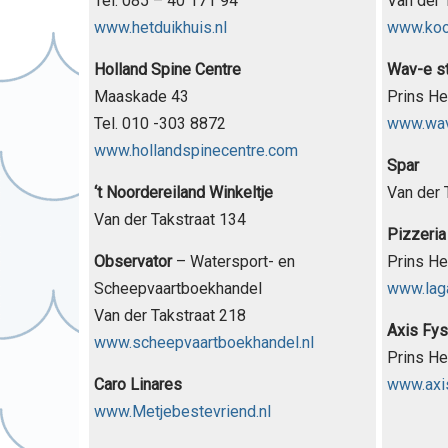
Tel. 085 – 40 171 94
Van der 
www.hetduikhuis.nl
www.koo
Holland Spine Centre
Wav-e s
Maaskade 43
Prins He
Tel. 010 -303 8872
www.wav
www.hollandspinecentre.com
Spar
‘t Noordereiland Winkeltje
Van der 
Van der Takstraat 134
Pizzeria
Observator
– Watersport- en
Prins He
Scheepvaartboekhandel
www.laga
Van der Takstraat 218
Axis Fys
www.scheepvaartboekhandel.nl
Prins H
Caro Linares
www.axis
www.Metjebestevriend.nl