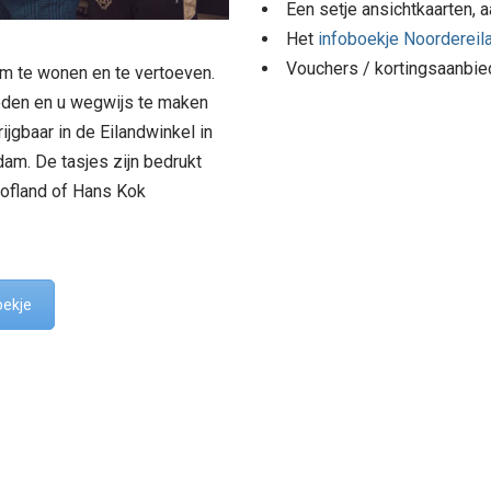
Een setje ansichtkaarten, 
Het
infoboekje Noordereil
Vouchers / kortingsaanbie
om te wonen en te vertoeven.
den en u wegwijs te maken
ijgbaar in de Eilandwinkel in
dam. De tasjes zijn bedrukt
Hofland of Hans Kok
oekje