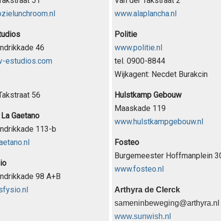
Takstraat 51
Van der Takstraat 2
zielunchroom.nl
www.alaplancha.nl
tudios
Politie
ndrikkade 46
www.politie.nl
-estudios.com
tel. 0900-8844
Wijkagent: Necdet Burakcin
Takstraat 56
Hulstkamp Gebouw
Maaskade 119
 La Gaetano
www.hulstkampgebouw.nl
ndrikkade 113-b
etano.nl
Fosteo
Burgemeester Hoffmanplein 3
io
www.fosteo.nl
endrikkade 98 A+B
fysio.nl
Arthyra de Clerck
sameninbeweging@arthyra.nl
www.sunwish.nl