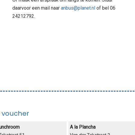
daarvoor een mail naar
anbus@planet.nl
of bel 06
24212792.
 voucher
lunchroom
A la Plancha