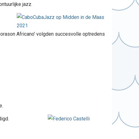
tuurlijke jazz.
Corason Africano’ volgden succesvolle optredens
e.
digd.