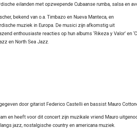
dische eilanden met opzwepende Cubaanse rumba, salsa en avon
ischer, bekend van o.a. Timbazo en Nueva Manteca, en
ische muziek in Europa. De musici zijn afkomstig uit
zend enthousiaste reacties op hun albums ‘Rikeza y Valor’ en ‘
azz en North Sea Jazz.
gegeven door gitarist Federico Castelli en bassist Mauro Cotton
dam en heeft voor dit concert zijn muzikale vriend Mauro uitgeno
t langs jazz, nostalgische country en americana muziek.