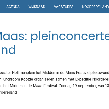
AGENDA
WIJKRAAD
VACATURES
NOORDEREILAN
Maas: pleinconcert
and
meester Hoffmanplein het Midden in de Maas Festival plaatsvond
an lunchroom Koozie organiseren samen met Expeditie Noorderei
 van het Midden in de Maas Festival. Zondag 19 september, van 13
dereiland.