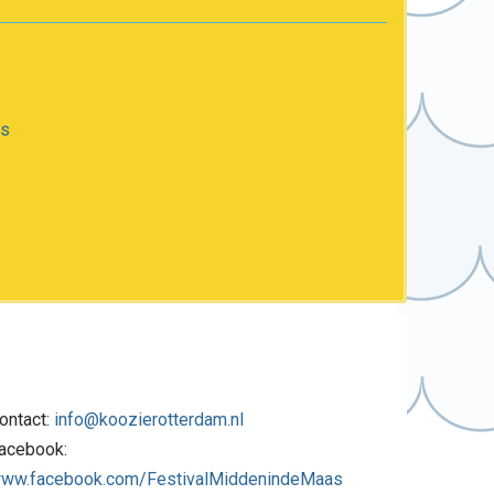
as
ontact:
info@koozierotterdam.nl
acebook:
ww.facebook.com/FestivalMiddenindeMaas