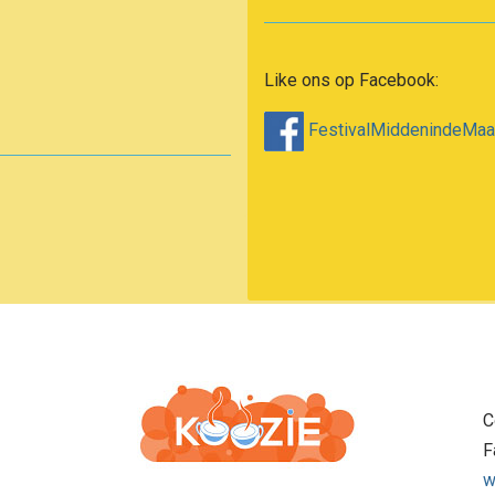
Like ons op Facebook:
FestivalMiddenindeMa
C
F
w