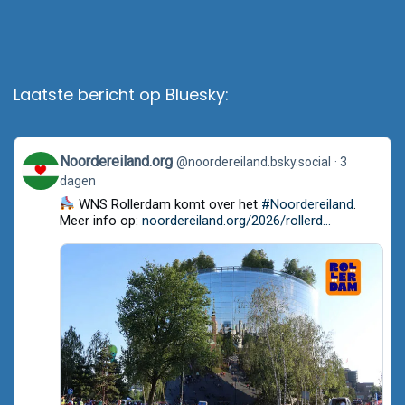
Laatste bericht op Bluesky:
View
Noordereiland.org
@noordereiland.bsky.social
3
post
dagen
by
Noordereiland.org
WNS Rollerdam komt over het
#Noordereiland
.
on
Meer info op:
noordereiland.org/2026/rollerd...
Bluesky