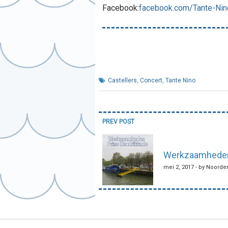
Facebook:
facebook.com/Tante-Nin
Castellers
,
Concert
,
Tante Nino
Bericht
PREV POST
navigatie
Werkzaamheden
mei 2, 2017 - by Noorde