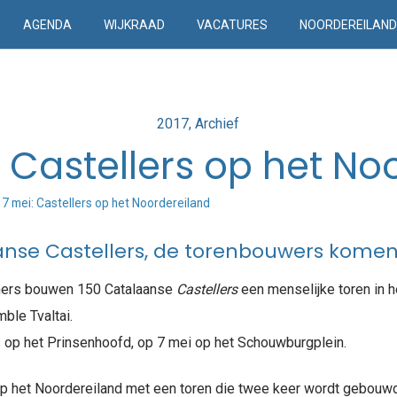
AGENDA
WIJKRAAD
VACATURES
NOORDEREILAN
Posted
2017
Archief
in
: Castellers op het No
 7 mei: Castellers op het Noordereiland
nse Castellers, de torenbouwers kome
ers bouwen 150 Catalaanse
Castellers
een menselijke toren in 
ble Tvaltai.
ls op het Prinsenhoofd, op 7 mei op het Schouwburgplein.
op het Noordereiland met een toren die twee keer wordt gebouw