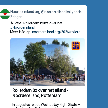
View
Noordereiland.org
@noordereiland.bsky.social
post
2 dagen
by
Noordereiland.org
🛼 WNS Rollerdam komt over het
on
#Noordereiland
.
Bluesky
Meer info op:
noordereiland.org/2026/rollerd...
Rollerdam 3x over het eiland -
Noordereiland, Rotterdam
In augustus rolt de Wednesday Night Skate –