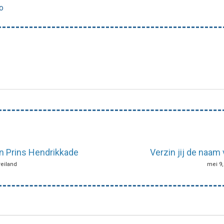
o
 Prins Hendrikkade
Verzin jij de naam 
reiland
mei 9,