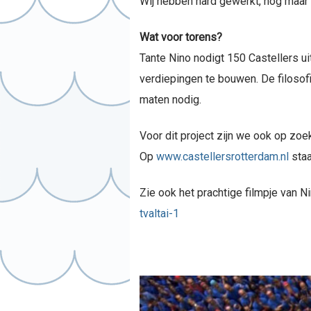
Wij hebben hard gewerkt, nog maar
Wat voor torens?
Tante Nino nodigt 150 Castellers u
verdiepingen te bouwen. De filosofi
maten nodig.
Voor dit project zijn we ook op zoe
Op
www.castellersrotterdam.nl
staa
Zie ook het prachtige filmpje van N
tvaltai-1