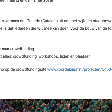
 een maand en dan is het zover!
it Vilafranca del Peneds (Cataloni) uit om met wijk- en stadsbew
e is dat iedereen die wil, mee kan doen. Voor de bouw van de to
k naar crowdfunding.
t alles: crowdfunding, workshops, tijden en plaatsen.
ino op de crowdfundingsite:
www.voordekunst.nl/projecten/5460-