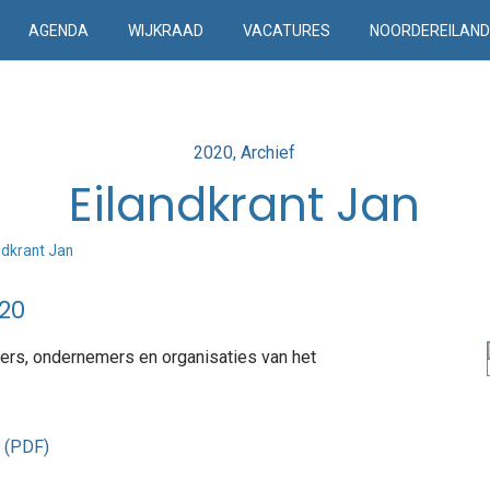
AGENDA
WIJKRAAD
VACATURES
NOORDEREILAN
Posted
2020
Archief
in
Eilandkrant Jan
ndkrant Jan
020
ers, ondernemers en organisaties van het
t (PDF)