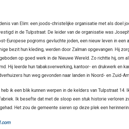
is van Elim: een joods-christelijke organisatie met als doel jo
tigd in de Tulpstraat. De leider van de organisatie was Joseph
 Oost-Europese pogroms gevluchte joden, een nieuw leven in een
enige bezit hun kleding, werden door Zalman opgevangen. Hij zo
eboden op goed werk in de Nieuwe Wereld. Zo richtte hij, om all
md. Hij leerde hun tabaksverwerking, kantoor- en drukwerk en kar
verhuizers hun weg gevonden naar landen in Noord- en Zuid-Am
 heb ik een blik kunnen werpen in de kelders van Tulpstraat 14. 
abriek. Ik besefte dat met de sloop een stuk historie verloren
 gehad. Het zou de gemeente sieren op deze plek een herinnerin
l.com