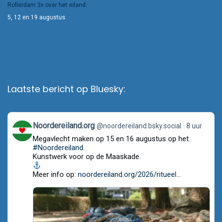
Rollerdam 3x over het eiland
5, 12 en 19 augustus
Laatste bericht op Bluesky:
View
Noordereiland.org
@noordereiland.bsky.social
8 uur
post
Megavlecht maken op 15 en 16 augustus op het
by
Noordereiland.org
#Noordereiland
.
on
Kunstwerk voor op de Maaskade.
Bluesky
Meer info op:
noordereiland.org/2026/ritueel...