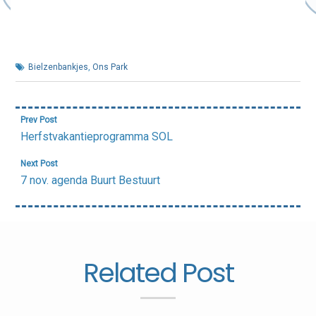
Bielzenbankjes
,
Ons Park
Bericht
Prev Post
navigatie
Herfstvakantieprogramma SOL
Next Post
7 nov. agenda Buurt Bestuurt
Related Post