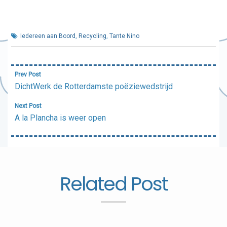
Iedereen aan Boord
,
Recycling
,
Tante Nino
Bericht
Prev Post
navigatie
DichtWerk de Rotterdamste poëziewedstrijd
Next Post
A la Plancha is weer open
Related Post