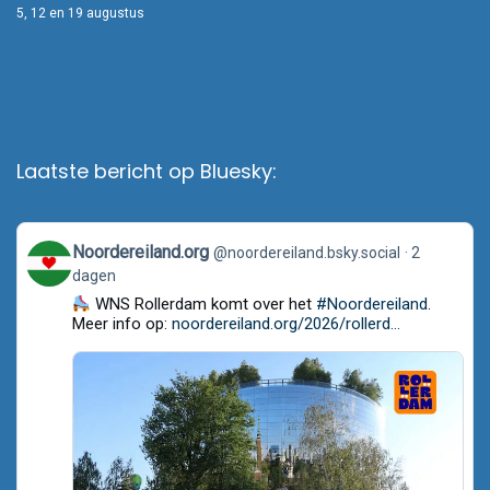
5, 12 en 19 augustus
Laatste bericht op Bluesky:
View
Noordereiland.org
@noordereiland.bsky.social
2
post
dagen
by
Noordereiland.org
WNS Rollerdam komt over het
#Noordereiland
.
on
Meer info op:
noordereiland.org/2026/rollerd...
Bluesky