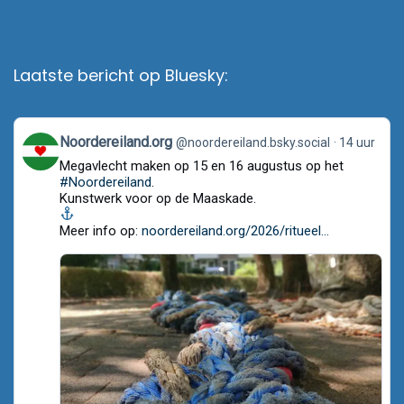
Laatste bericht op Bluesky:
View
Noordereiland.org
@noordereiland.bsky.social
14 uur
post
Megavlecht maken op 15 en 16 augustus op het
by
Noordereiland.org
#Noordereiland
.
on
Kunstwerk voor op de Maaskade.
Bluesky
Meer info op:
noordereiland.org/2026/ritueel...