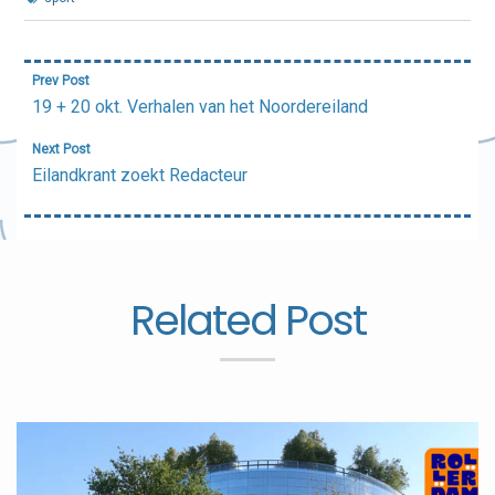
Bericht
Prev Post
navigatie
19 + 20 okt. Verhalen van het Noordereiland
Next Post
Eilandkrant zoekt Redacteur
Related Post