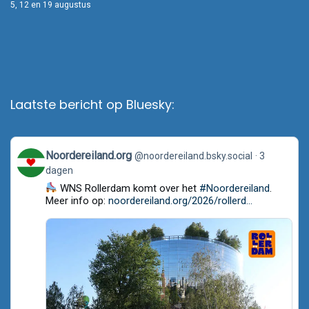
5, 12 en 19 augustus
Laatste bericht op Bluesky:
View
Noordereiland.org
@noordereiland.bsky.social
3
post
dagen
by
Noordereiland.org
WNS Rollerdam komt over het
#Noordereiland
.
on
Meer info op:
noordereiland.org/2026/rollerd...
Bluesky