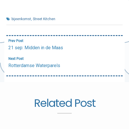
bijeenkomst
,
Street Kitchen
Bericht
Prev Post
navigatie
21 sep: Midden in de Maas
Next Post
Rotterdamse Waterparels
Related Post