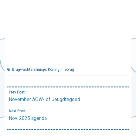
Brugwachtershuisje
,
Koninginnebrug
Bericht
Prev Post
navigatie
November AOW- of Jeugdtegoed
Next Post
Nov. 2025 agenda