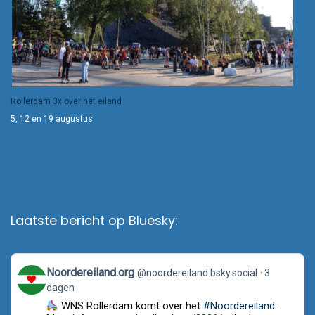
Rollerdam 3x over het eiland
5, 12 en 19 augustus
Laatste bericht op Bluesky:
View
Noordereiland.org
@noordereiland.bsky.social
3
post
dagen
by
Noordereiland.org
WNS Rollerdam komt over het
#Noordereiland
.
on