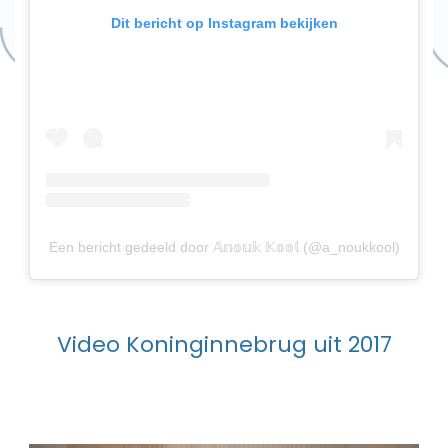
Dit bericht op Instagram bekijken
Een bericht gedeeld door 𝔸𝕟𝕠𝕦𝕜 𝕂𝕠𝕠𝕝 (@a_noukkool)
Video Koninginnebrug uit 2017