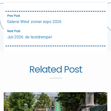
Bericht
Prev Post
navigatie
Galerie Wind: zomer expo 2026
Next Post
Juli 2026: de testdrempel
Related Post