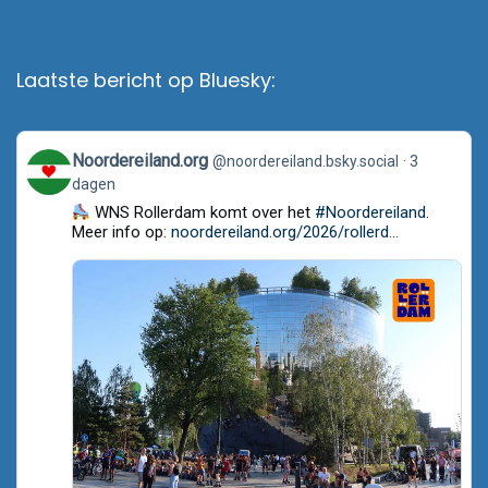
Laatste bericht op Bluesky:
View
Noordereiland.org
@noordereiland.bsky.social
3
post
dagen
by
Noordereiland.org
WNS Rollerdam komt over het
#Noordereiland
.
on
Meer info op:
noordereiland.org/2026/rollerd...
Bluesky