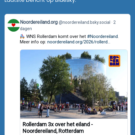
View
Noordereiland.org
@noordereiland.bsky.social
2
post
dagen
by
Noordereiland.org
WNS Rollerdam komt over het
#Noordereiland
.
on
Meer info op:
noordereiland.org/2026/rollerd...
Bluesky
Rollerdam 3x over het eiland -
Noordereiland, Rotterdam