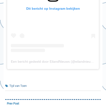
Dit bericht op Instagram bekijken
Een bericht gedeeld door EilandNieuws (@eilandnieuws)
Tijd van Toen
Bericht
Prev Post