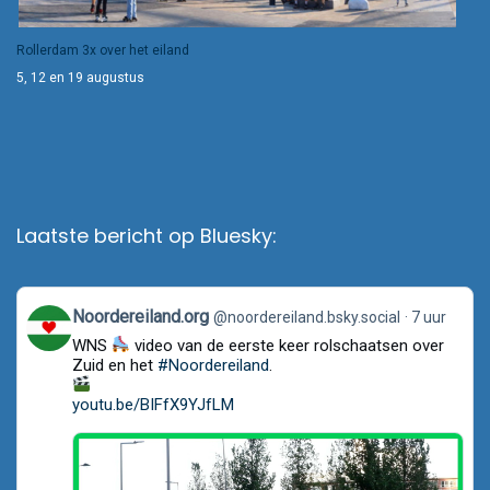
Rollerdam 3x over het eiland
5, 12 en 19 augustus
Laatste bericht op Bluesky:
View
Noordereiland.org
@noordereiland.bsky.social
7 uur
post
WNS
video van de eerste keer rolschaatsen over
by
Noordereiland.org
Zuid en het
#Noordereiland
.
on
Bluesky
youtu.be/BIFfX9YJfLM