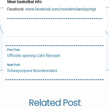
Meer basketbal info:
Facebook:
www.facebook.com/noordereilandspringt
Bericht
Prev Post
navigatie
Officiële opening Café Rijnvaart
Next Post
Scheepsopera Noordereiland
Related Post