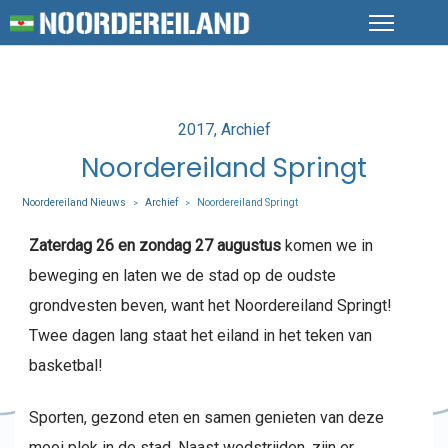
Posted
2017
Archief
in
Noordereiland Springt
Noordereiland Nieuws
Archief
Noordereiland Springt
>
>
Zaterdag 26 en zondag 27 augustus
komen we in
beweging en laten we de stad op de oudste
grondvesten beven, want het Noordereiland Springt!
Twee dagen lang staat het eiland in het teken van
basketbal!
Sporten, gezond eten en samen genieten van deze
mooi plek in de stad. Naast wedstrijden, zijn er