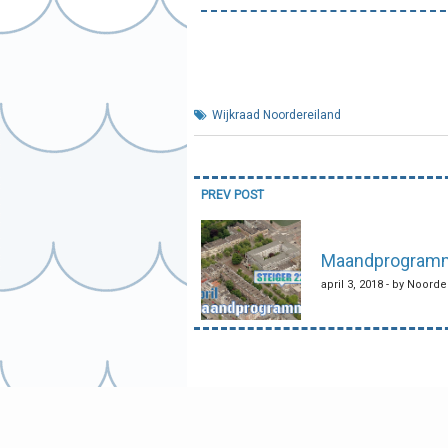
Wijkraad Noordereiland
Bericht
PREV POST
navigatie
Maandprogramma
april 3, 2018 - by Noord