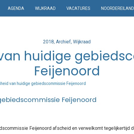
AGENDA
WIJKRAAD
VACATURES
NOORDEREILAN
Posted
2018
Archief
Wijkraad
in
 van huidige gebieds
Feijenoord
heid van huidige gebiedscommissie Feijenoord
 gebiedscommissie Feijenoord
scommissie Feijenoord afscheid en verwelkomt tegelijkertijd d