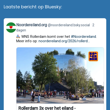
Laatste bericht op Bluesky:
View
Noordereiland.org
@noordereiland.bsky.social
2
post
dagen
by
Noordereiland.org
WNS Rollerdam komt over het
#Noordereiland
.
on
Meer info op:
noordereiland.org/2026/rollerd...
Bluesky
Rollerdam 3x over het eiland -