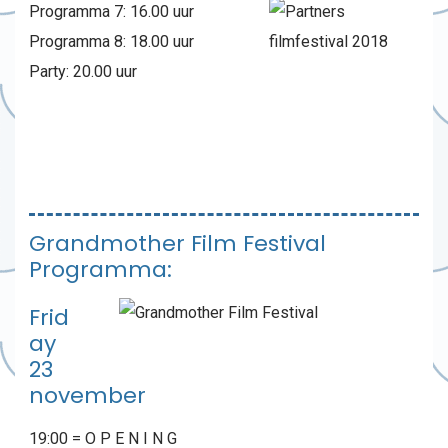
Programma 7: 16.00 uur
Programma 8: 18.00 uur
Party: 20.00 uur
Grandmother Film Festival
Programma:
Frid
ay
23
november
19:00 = O P E N I N G