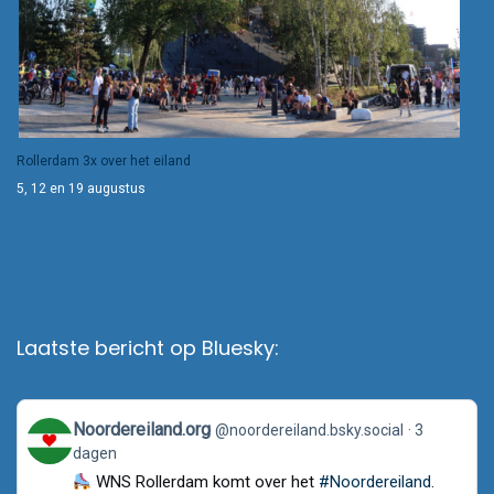
Rollerdam 3x over het eiland
5, 12 en 19 augustus
Laatste bericht op Bluesky:
View
Noordereiland.org
@noordereiland.bsky.social
3
post
dagen
by
Noordereiland.org
WNS Rollerdam komt over het
#Noordereiland
.
on