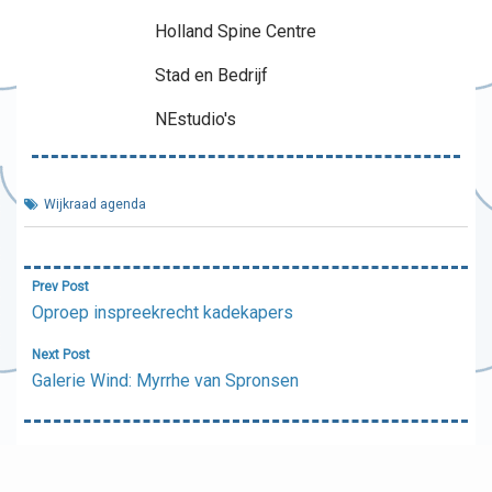
Holland Spine Centre
Stad en Bedrijf
NEstudio's
Wijkraad agenda
Bericht
Prev Post
navigatie
Oproep inspreekrecht kadekapers
Next Post
Galerie Wind: Myrrhe van Spronsen