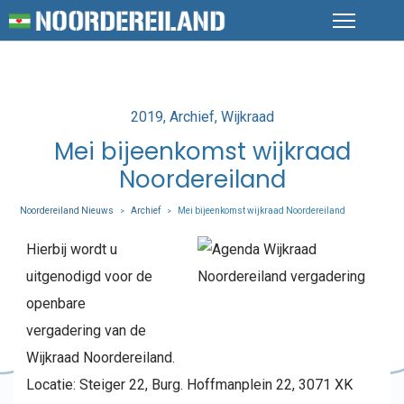
Posted
2019
Archief
Wijkraad
in
Mei bijeenkomst wijkraad
Noordereiland
Noordereiland Nieuws
Archief
Mei bijeenkomst wijkraad Noordereiland
>
>
Hierbij wordt u
uitgenodigd voor de
openbare
vergadering van de
Wijkraad Noordereiland.
Locatie: Steiger 22, Burg. Hoffmanplein 22, 3071 XK