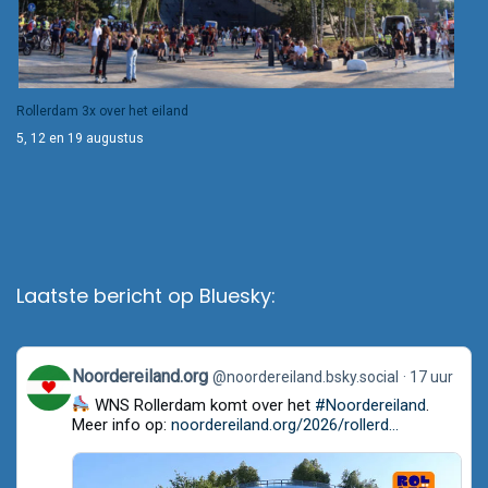
Rollerdam 3x over het eiland
5, 12 en 19 augustus
Laatste bericht op Bluesky:
View
Noordereiland.org
@noordereiland.bsky.social
17 uur
post
WNS Rollerdam komt over het
#Noordereiland
.
by
Noordereiland.org
Meer info op:
noordereiland.org/2026/rollerd...
on
Bluesky