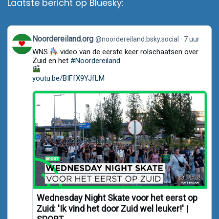
Laatste bericht op Bluesky:
View
Noordereiland.org
@noordereiland.bsky.social
7 uur
post
WNS
video van de eerste keer rolschaatsen over
by
Noordereiland.org
Zuid en het
#Noordereiland
.
on
Bluesky
youtu.be/BIFfX9YJfLM
Wednesday Night Skate voor het eerst op
Zuid: 'Ik vind het door Zuid wel leuker!' |