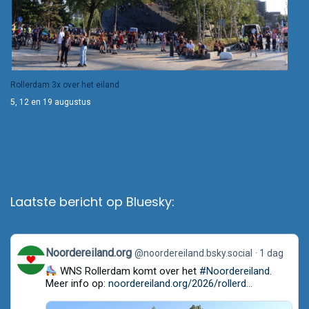
Rollerdam 3x over het eiland
5, 12 en 19 augustus
Laatste bericht op Bluesky:
View
Noordereiland.org
@noordereiland.bsky.social
1 dag
post
WNS Rollerdam komt over het
#Noordereiland
.
by
Noordereiland.org
Meer info op:
noordereiland.org/2026/rollerd...
on
Bluesky