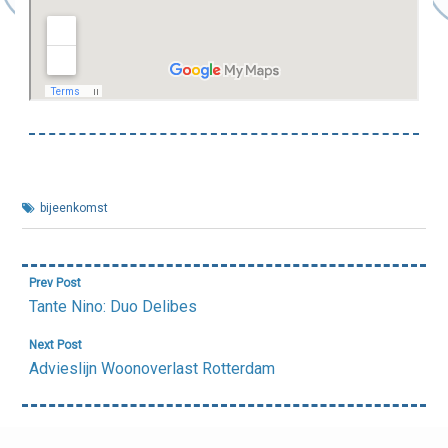
bijeenkomst
Bericht
Prev Post
navigatie
Tante Nino: Duo Delibes
Next Post
Advieslijn Woonoverlast Rotterdam