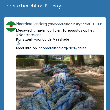
Laatste bericht op Bluesky:
View
Noordereiland.org
@noordereiland.bsky.social
13 uur
post
Megavlecht maken op 15 en 16 augustus op het
by
Noordereiland.org
#Noordereiland
.
on
Kunstwerk voor op de Maaskade.
Bluesky
Meer info op:
noordereiland.org/2026/ritueel...