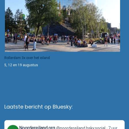
Rollerdam 3x over het eiland
5, 12 en 19 augustus
Laatste bericht op Bluesky:
View
Noordereiland.org
@noordereiland.bsky.social
7 uur