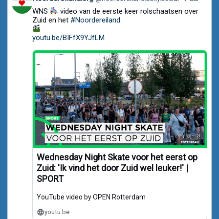
post
WNS
video van de eerste keer rolschaatsen over
by
Noordereiland.org
Zuid en het
#Noordereiland
.
on
Bluesky
youtu.be/BIFfX9YJfLM
Wednesday Night Skate voor het eerst op
Zuid: 'Ik vind het door Zuid wel leuker!' |
SPORT
YouTube video by OPEN Rotterdam
youtu.be