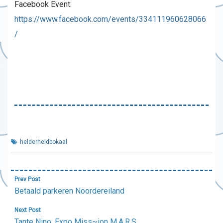
Facebook Event:
https://www.facebook.com/events/334111960628066
/
helderheidbokaal
Bericht
Prev Post
navigatie
Betaald parkeren Noordereiland
Next Post
Tante Nino: Expo Miss~ion M.A.R.S