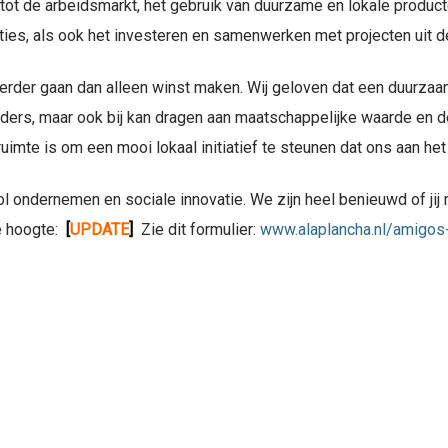
t de arbeidsmarkt, het gebruik van duurzame en lokale producten
ties, als ook het investeren en samenwerken met projecten uit de
rder gaan dan alleen winst maken. Wij geloven dat een duurza
lders, maar ook bij kan dragen aan maatschappelijke waarde en de
ruimte is om een mooi lokaal initiatief te steunen dat ons aan het 
ol ondernemen en sociale innovatie. We zijn heel benieuwd of jij
de hoogte:
[
UPDATE
]
Zie dit formulier:
www.alaplancha.nl/amigos