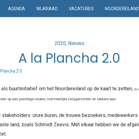
AGENDA
WIJKRAAD
VACATURES
NOORDEREILAN
Posted
2020
Nieuws
in
A la Plancha 2.0
 Plancha 2.0
ls buurtinitiatief om het Noordereiland op de kaart te zetten,
is 
n op een prachtige locatie, met heerlijke (vis)gerechten en lekkere wijn.
 stakeholders: onze buren, de trouwe bezoekers, medewerkers ui
 vaste land, zoals Schmidt Zeevis. Mét elkaar hebben we de afg
et.