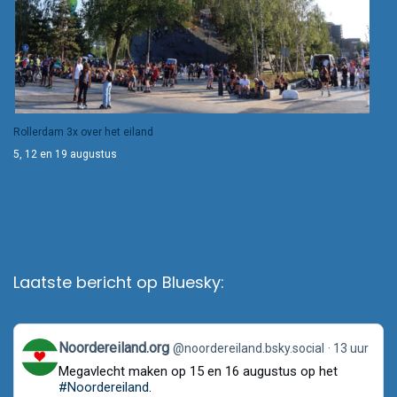
Rollerdam 3x over het eiland
5, 12 en 19 augustus
Laatste bericht op Bluesky:
View
Noordereiland.org
@noordereiland.bsky.social
13 uur
post
Megavlecht maken op 15 en 16 augustus op het
by
Noordereiland.org
#Noordereiland
.
on