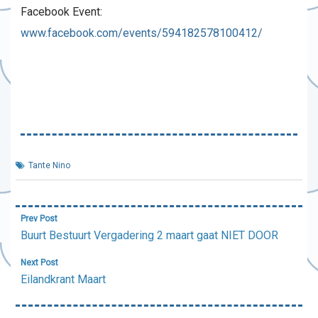
Facebook Event:
www.facebook.com/events/594182578100412/
Tante Nino
Bericht
Prev Post
navigatie
Buurt Bestuurt Vergadering 2 maart gaat NIET DOOR
Next Post
Eilandkrant Maart