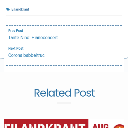
Eilandkrant
Bericht
Prev Post
navigatie
Tante Nino: Pianoconcert
Next Post
Corona babbeltruc
Related Post