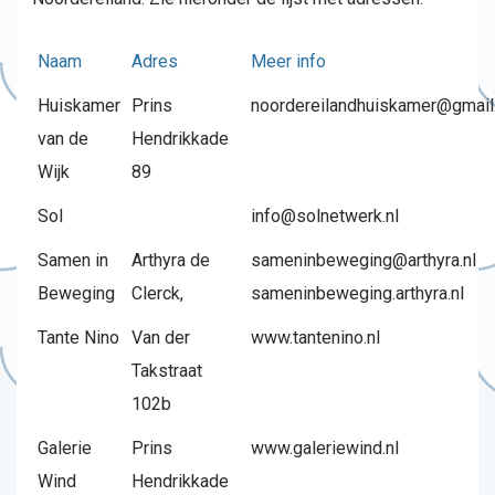
Naam
Adres
Meer info
Huiskamer
Prins
noordereilandhuiskamer@gmai
van de
Hendrikkade
Wijk
89
Sol
info@solnetwerk.nl
Samen in
Arthyra de
sameninbeweging@arthyra.nl
Beweging
Clerck,
sameninbeweging.arthyra.nl
Tante Nino
Van der
www.tantenino.nl
Takstraat
102b
Galerie
Prins
www.galeriewind.nl
Wind
Hendrikkade