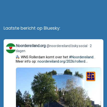
Laatste bericht op Bluesky:
View
Noordereiland.org
@noordereiland.bsky.social
2
post
dagen
by
Noordereiland.org
WNS Rollerdam komt over het
#Noordereiland
.
on
Meer info op:
noordereiland.org/2026/rollerd...
Bluesky