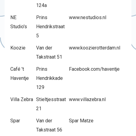
124a
NE
Prins
www.nestudios.nl
Studio's
Hendrikstraat
5
Koozie
Van der
www.koozierotterdam.nl
Takstraat 51
Café 't
Prins
Facebook.com/haventje
Haventje
Hendrikkade
129
Villa Zebra
Stieltjesstraat
www.villazebra.nl
21
Spar
Van der
Spar Matze
Takstraat 56