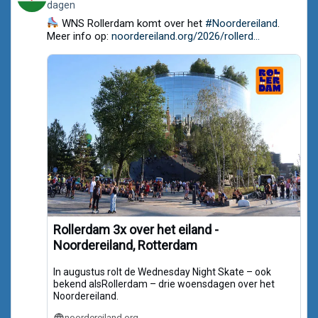
dagen
by
Noordereiland.org
WNS Rollerdam komt over het
#Noordereiland
.
on
Meer info op:
noordereiland.org/2026/rollerd...
Bluesky
Rollerdam 3x over het eiland -
Noordereiland, Rotterdam
In augustus rolt de Wednesday Night Skate – ook
bekend alsRollerdam – drie woensdagen over het
Noordereiland.
noordereiland.org