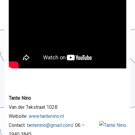
Tante Nino
Van der Takstraat 102B
Website:
www.tantenino.nl
Contact:
tantenino@gmail.com
/ 06 –
2940 3845