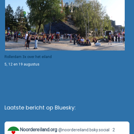
Rollerdam 3x over het eiland
5, 12 en 19 augustus
Laatste bericht op Bluesky:
View
Noordereiland.org
@noordereiland.bsky.social
2
post