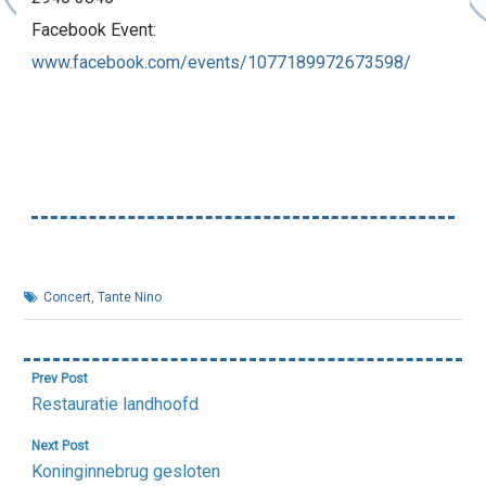
Facebook Event:
www.facebook.com/events/1077189972673598/
Concert
,
Tante Nino
Bericht
Prev Post
navigatie
Restauratie landhoofd
Next Post
Koninginnebrug gesloten