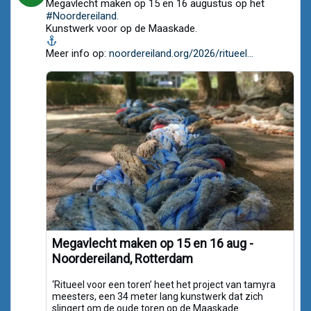
Megavlecht maken op 15 en 16 augustus op het
by
Noordereiland.org
#Noordereiland
.
on
Kunstwerk voor op de Maaskade.
Bluesky
Meer info op:
noordereiland.org/2026/ritueel...
Megavlecht maken op 15 en 16 aug -
Noordereiland, Rotterdam
‘Ritueel voor een toren’ heet het project van tamyra
meesters, een 34 meter lang kunstwerk dat zich
slingert om de oude toren op de Maaskade