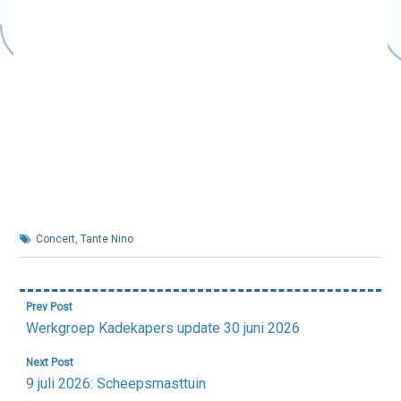
Concert
,
Tante Nino
Bericht
Prev Post
navigatie
Werkgroep Kadekapers update 30 juni 2026
Next Post
9 juli 2026: Scheepsmasttuin