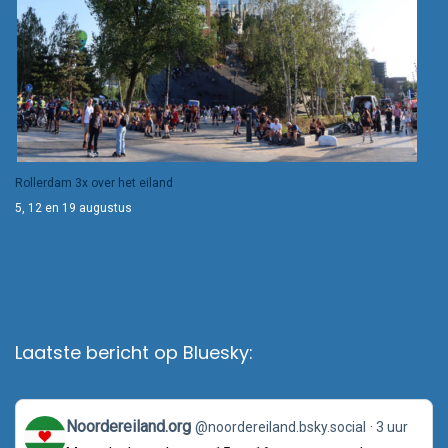
Rollerdam 3x over het eiland
5, 12 en 19 augustus
Laatste bericht op Bluesky:
View
Noordereiland.org
@noordereiland.bsky.social
3 uur
post