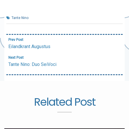
Tante Nino
Bericht
Prev Post
navigatie
Eilandkrant Augustus
Next Post
Tante Nino: Duo SeiVoci
Related Post