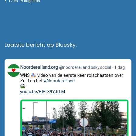
5, 12 en 19 augustus
Laatste bericht op Bluesky:
View
Noordereiland.org
@noordereiland.bsky.social
1 dag
post
WNS
video van de eerste keer rolschaatsen over
by
Noordereiland.org
Zuid en het
#Noordereiland
.
on
Bluesky
youtu.be/BIFfX9YJfLM