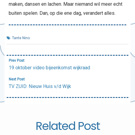
maken, dansen en lachen. Maar niemand wil meer echt
buiten spelen. Dan, op die ene dag, verandert alles.
Tante Nino
Bericht
Prev Post
navigatie
19 oktober video bijeenkomst wijkraad
Next Post
TV ZUID: Nieuw Huis v/d Wijk
Related Post