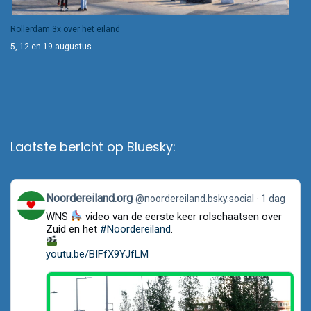
Rollerdam 3x over het eiland
5, 12 en 19 augustus
Laatste bericht op Bluesky:
View
Noordereiland.org
@noordereiland.bsky.social
1 dag
post
WNS
video van de eerste keer rolschaatsen over
by
Noordereiland.org
Zuid en het
#Noordereiland
.
on
Bluesky
youtu.be/BIFfX9YJfLM