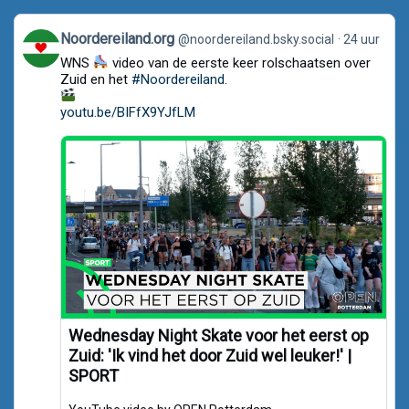
View
Noordereiland.org
@noordereiland.bsky.social
24 uur
post
WNS
video van de eerste keer rolschaatsen over
by
Noordereiland.org
Zuid en het
#Noordereiland
.
on
Bluesky
youtu.be/BIFfX9YJfLM
Wednesday Night Skate voor het eerst op
Zuid: 'Ik vind het door Zuid wel leuker!' |
SPORT