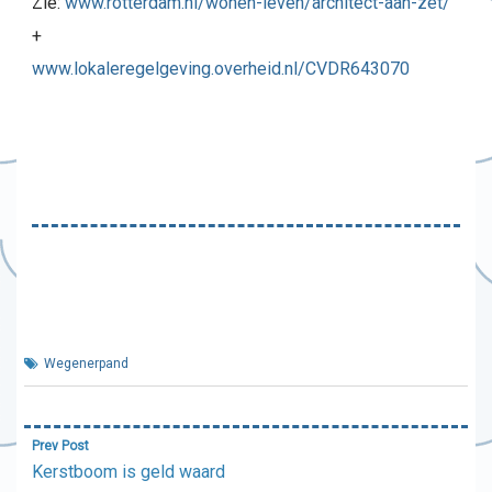
Zie:
www.rotterdam.nl/wonen-leven/architect-aan-zet/
+
www.lokaleregelgeving.overheid.nl/CVDR643070
Wegenerpand
Bericht
Prev Post
navigatie
Kerstboom is geld waard