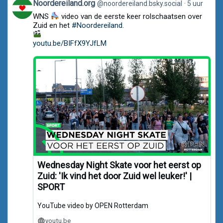
View
Noordereiland.org
@noordereiland.bsky.social
5 uur
post
WNS
video van de eerste keer rolschaatsen over
by
Noordereiland.org
Zuid en het
#Noordereiland
.
on
Bluesky
youtu.be/BIFfX9YJfLM
Wednesday Night Skate voor het eerst op
Zuid: 'Ik vind het door Zuid wel leuker!' |
SPORT
YouTube video by OPEN Rotterdam
youtu.be