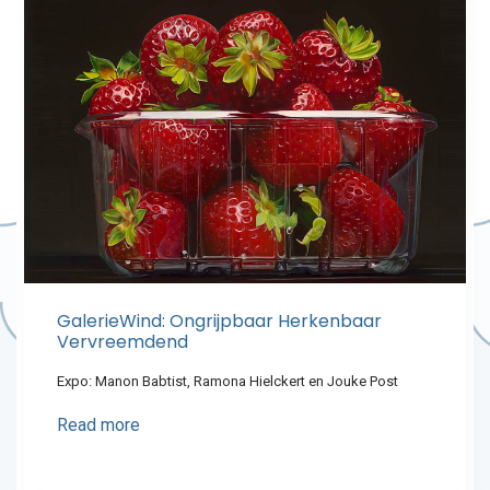
GalerieWind: Ongrijpbaar Herkenbaar
Vervreemdend
Expo: Manon Babtist, Ramona Hielckert en Jouke Post
Read more