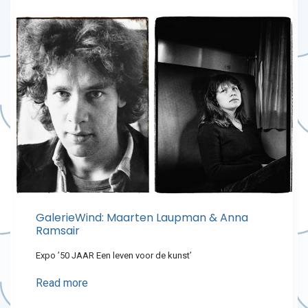
GalerieWind: Maarten Laupman & Anna
Ramsair
Expo ’50 JAAR Een leven voor de kunst’
Read more