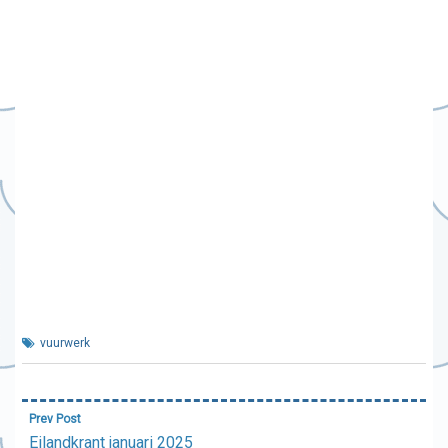
vuurwerk
Bericht
Prev Post
navigatie
Eilandkrant januari 2025