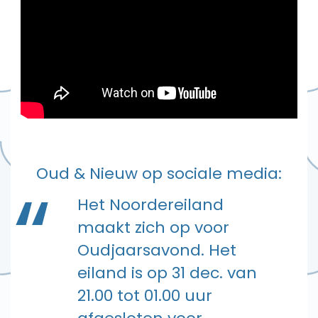
Oud & Nieuw op sociale media:
Het Noordereiland
maakt zich op voor
Oudjaarsavond. Het
eiland is op 31 dec. van
21.00 tot 01.00 uur