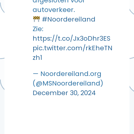
afgesloten voor
autoverkeer.
#Noordereiland
Zie:
https://t.co/Jx3oDhr3ES
pic.twitter.com/rkEheTN
zh1
— Noordereiland.org
(@MSNoordereiland)
December 30, 2024