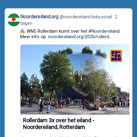
View
Noordereiland.org
@noordereiland.bsky.social
2
post
dagen
by
Noordereiland.org
WNS Rollerdam komt over het
#Noordereiland
.
on
Meer info op:
noordereiland.org/2026/rollerd...
Bluesky
Rollerdam 3x over het eiland -
Noordereiland, Rotterdam