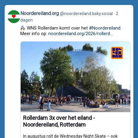
View
Noordereiland.org
@noordereiland.bsky.social
2
post
dagen
by
Noordereiland.org
WNS Rollerdam komt over het
#Noordereiland
.
on
Meer info op:
noordereiland.org/2026/rollerd...
Bluesky
Rollerdam 3x over het eiland -
Noordereiland, Rotterdam
In augustus rolt de Wednesday Night Skate – ook