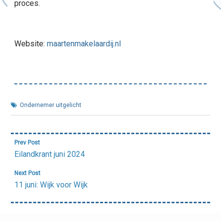
proces.
Website:
maartenmakelaardij.nl
Ondernemer uitgelicht
Bericht
Prev Post
navigatie
Eilandkrant juni 2024
Next Post
11 juni: Wijk voor Wijk