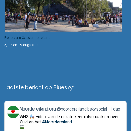
Rollerdam 3x over het eiland
5, 12 en 19 augustus
Laatste bericht op Bluesky:
View
Noordereiland.org
@noordereiland.bsky.social
1 dag
post
WNS
video van de eerste keer rolschaatsen over
by
Noordereiland.org
Zuid en het
#Noordereiland
.
on
Bluesky