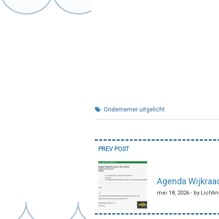
Ondernemer uitgelicht
Bericht
PREV POST
navigatie
Agenda Wijkraa
mei 18, 2026 - by Lichti