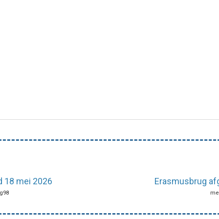
d 18 mei 2026
Erasmusbrug afg
ng98
mei