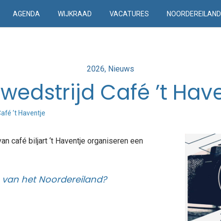
AGENDA
WIJKRAAD
VACATURES
NOORDEREILAN
Posted
2026
Nieuws
in
wedstrijd Café ’t Hav
afé ’t Haventje
an café biljart ‘t Haventje organiseren een
 van het Noordereiland?