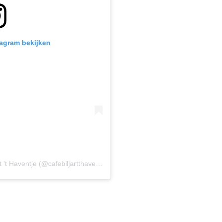
tagram bekijken
Een bericht gedeeld door Café Biljart 't Haventje (@cafebiljartthaventje)