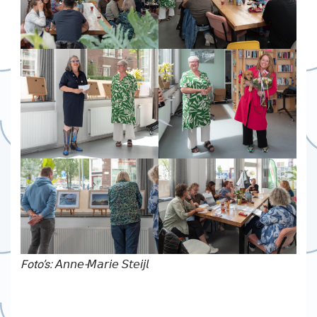
Foto’s: 𝘈𝘯𝘯𝘦-𝘔𝘢𝘳𝘪𝘦 𝘚𝘵𝘦𝘪𝘫𝘭