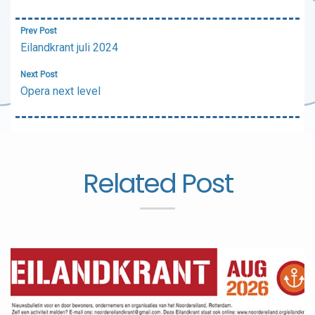
Bericht
Prev Post
navigatie
Eilandkrant juli 2024
Next Post
Opera next level
Related Post