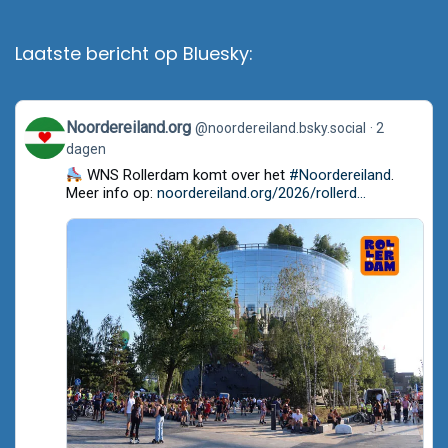
Laatste bericht op Bluesky:
View
Noordereiland.org
@noordereiland.bsky.social
2
post
dagen
by
Noordereiland.org
WNS Rollerdam komt over het
#Noordereiland
.
on
Meer info op:
noordereiland.org/2026/rollerd...
Bluesky