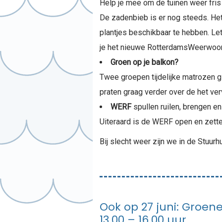
Help je mee om de tuinen weer fris 
De zadenbieb is er nog steeds. Het
plantjes beschikbaar te hebben. Le
je het nieuwe RotterdamsWeerwoor
Groen op je balkon?
Twee groepen tijdelijke matrozen 
praten graag verder over de het ve
WERF
spullen ruilen, brengen e
Uiteraard is de WERF open en zette
Bij slecht weer zijn we in de Stuur
Ook op 27 juni: Groen
13.00 – 16.00 uur