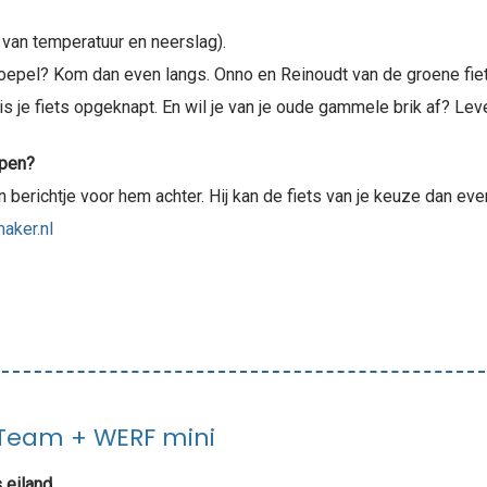
 van temperatuur en neerslag).
soepel? Kom dan even langs. Onno en Reinoudt van de groene fie
is je fiets opgeknapt. En wil je van je oude gammele brik af? Leve
open?
en berichtje voor hem achter. Hij kan de fiets van je keuze dan eve
aker.nl
 Team + WERF mini
eiland.