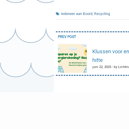
Iedereen aan Boord
,
Recycling
Bericht
PREV POST
navigatie
Klussen voor en
hitte
juni 22, 2025 - by Lichti