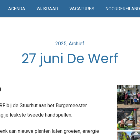
AGENDA
WIJKRAAD
VACATURES
NOORDEREILAN
Posted
2025
Archief
in
27 juni De Werf
n)
RF bij de Stuurhut aan het Burgemeester
ng je leukste tweede handspullen.
enk aan nieuwe planten laten groeien, energie