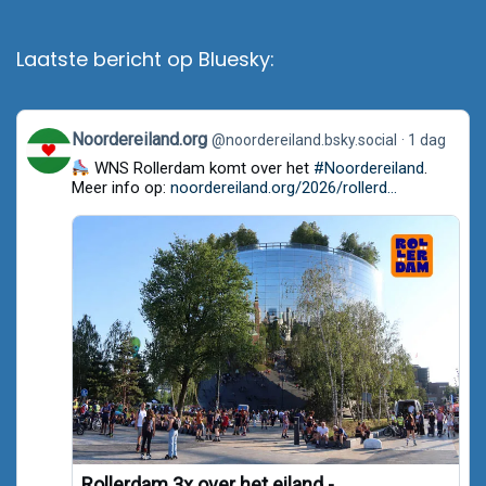
Laatste bericht op Bluesky:
View
Noordereiland.org
@noordereiland.bsky.social
1 dag
post
WNS Rollerdam komt over het
#Noordereiland
.
by
Noordereiland.org
Meer info op:
noordereiland.org/2026/rollerd...
on
Bluesky
Rollerdam 3x over het eiland -