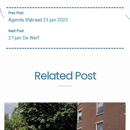
Bericht
Prev Post
navigatie
Agenda Wijkraad 23 juni 2025
Next Post
27 juni De Werf
Related Post