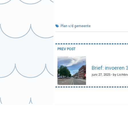
Plan v/d gemeente
Bericht
PREV POST
navigatie
Brief: invoeren
juni 27, 2025 - by Lichti