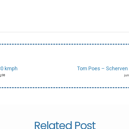
 30 kmph
Tom Poes – Scherven 
ng98
jun
Related Post