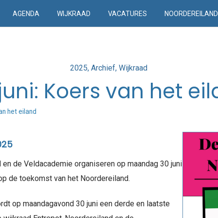
AGENDA
WIJKRAAD
VACATURES
NOORDEREILAN
Posted
2025
Archief
Wijkraad
in
juni: Koers van het ei
an het eiland
025
d en de Veldacademie organiseren op maandag 30 juni
op de toekomst van het Noordereiland.
dt op maandagavond 30 juni een derde en laatste