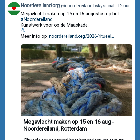
View
Noordereiland.org
@noordereiland.bsky.social
12 uur
post
Megavlecht maken op 15 en 16 augustus op het
by
Noordereiland.org
#Noordereiland
.
on
Kunstwerk voor op de Maaskade.
Bluesky
Meer info op:
noordereiland.org/2026/ritueel...
Megavlecht maken op 15 en 16 aug -
Noordereiland, Rotterdam