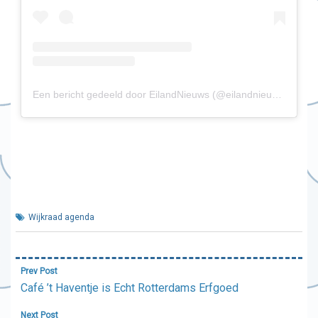
Een bericht gedeeld door EilandNieuws (@eilandnieuws)
Wijkraad agenda
Bericht
Prev Post
navigatie
Café ’t Haventje is Echt Rotterdams Erfgoed
Next Post