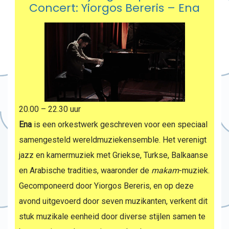
Concert: Yiorgos Bereris – Ena
20.00 – 22.30 uur
Ena
is een orkestwerk geschreven voor een speciaal
samengesteld wereldmuziekensemble. Het verenigt
jazz en kamermuziek met Griekse, Turkse, Balkaanse
en Arabische tradities, waaronder de
makam
-muziek.
Gecomponeerd door Yiorgos Bereris, en op deze
avond uitgevoerd door seven muzikanten, verkent dit
stuk muzikale eenheid door diverse stijlen samen te