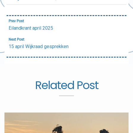
Bericht
Prev Post
navigatie
Eilandkrant april 2025
Next Post
15 april Wijkraad gesprekken
Related Post