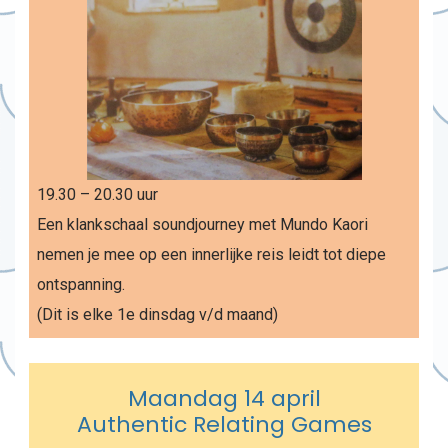
19.30 – 20.30 uur
Een klankschaal soundjourney met Mundo Kaori
nemen je mee op een innerlijke reis leidt tot diepe
ontspanning.
(Dit is elke 1e dinsdag v/d maand)
Maandag 14 april
Authentic Relating Games