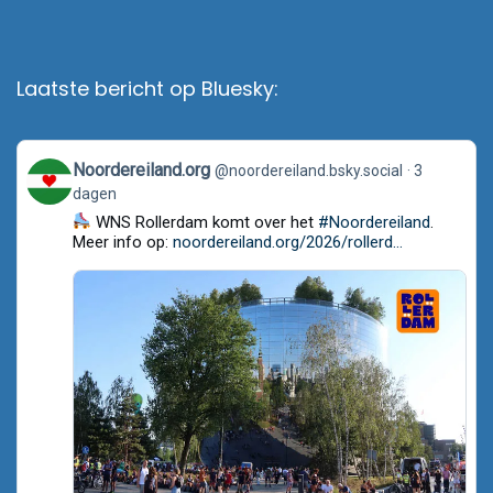
Laatste bericht op Bluesky:
View
Noordereiland.org
@noordereiland.bsky.social
3
post
dagen
by
Noordereiland.org
WNS Rollerdam komt over het
#Noordereiland
.
on
Meer info op:
noordereiland.org/2026/rollerd...
Bluesky