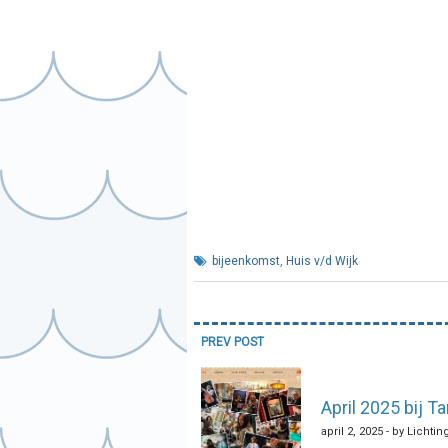
bijeenkomst
,
Huis v/d Wijk
Bericht
PREV POST
navigatie
April 2025 bij T
april 2, 2025 - by Lichtin