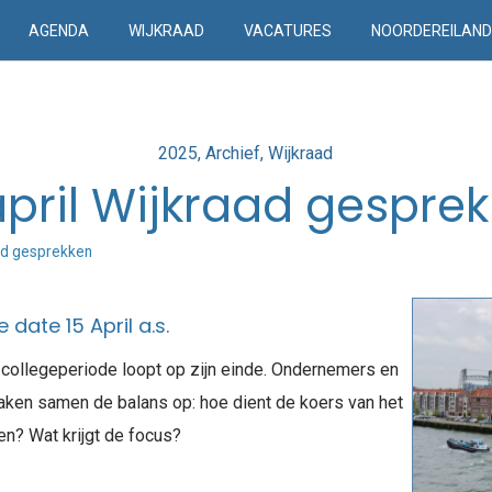
AGENDA
WIJKRAAD
VACATURES
NOORDEREILAN
Posted
2025
Archief
Wijkraad
in
april Wijkraad gespre
aad gesprekken
date 15 April a.s.
e collegeperiode loopt op zijn einde. Ondernemers en
ken samen de balans op: hoe dient de koers van het
ien? Wat krijgt de focus?