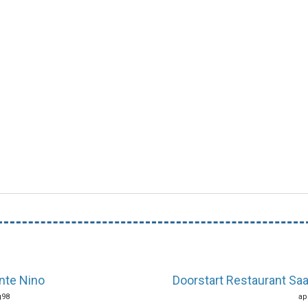
ante Nino
Doorstart Restaurant Sa
g98
ap