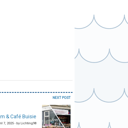
NEXT POST
am & Café Buisie
ril 7, 2025 - by Lichting98