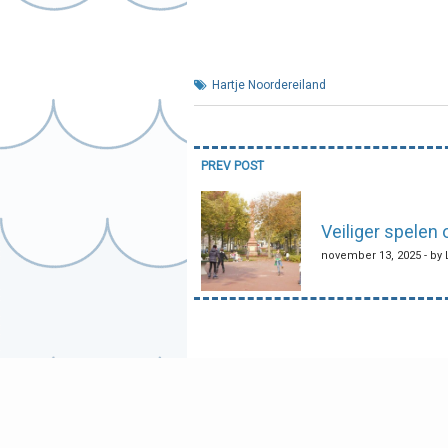
Hartje Noordereiland
Bericht
PREV POST
navigatie
Veiliger spelen
november 13, 2025 - by 