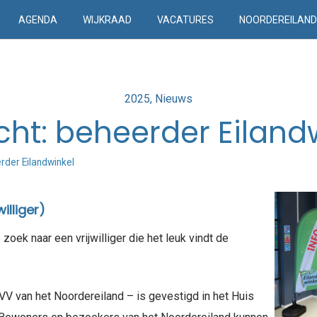
AGENDA
WIJKRAAD
VACATURES
NOORDEREILAN
Posted
2025
Nieuws
in
ht: beheerder Eiland
rder Eilandwinkel
illiger)
 zoek naar een vrijwilliger die het leuk vindt de
VV van het Noordereiland – is gevestigd in het Huis