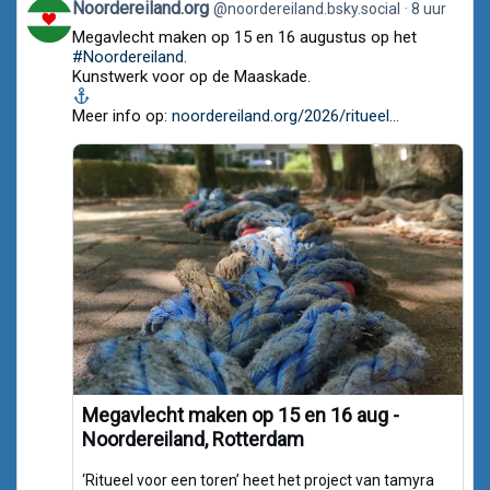
View
Noordereiland.org
@noordereiland.bsky.social
8 uur
post
Megavlecht maken op 15 en 16 augustus op het
by
Noordereiland.org
#Noordereiland
.
on
Kunstwerk voor op de Maaskade.
Bluesky
Meer info op:
noordereiland.org/2026/ritueel...
Megavlecht maken op 15 en 16 aug -
Noordereiland, Rotterdam
‘Ritueel voor een toren’ heet het project van tamyra