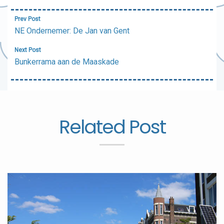
Bericht
Prev Post
navigatie
NE Ondernemer: De Jan van Gent
Next Post
Bunkerrama aan de Maaskade
Related Post