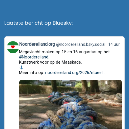
Laatste bericht op Bluesky:
View
Noordereiland.org
@noordereiland.bsky.social
14 uur
post
Megavlecht maken op 15 en 16 augustus op het
by
Noordereiland.org
#Noordereiland
.
on
Kunstwerk voor op de Maaskade.
Bluesky
Meer info op:
noordereiland.org/2026/ritueel...